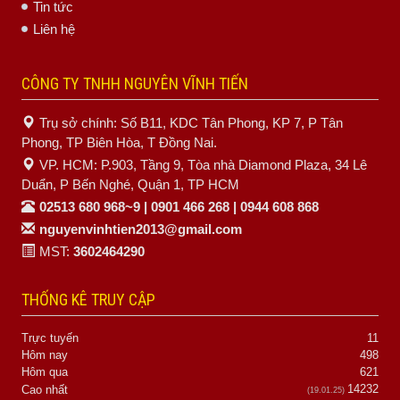
Tin tức
Liên hệ
CÔNG TY TNHH NGUYÊN VĨNH TIẾN
Trụ sở chính: Số B11, KDC Tân Phong, KP 7, P Tân
Phong, TP Biên Hòa, T Đồng Nai.
VP. HCM: P.903, Tầng 9, Tòa nhà Diamond Plaza, 34 Lê
Duẩn, P Bến Nghé, Quận 1, TP HCM
02513 680 968~9 | 0901 466 268 | 0944 608 868
nguyenvinhtien2013@gmail.com
MST:
3602464290
THỐNG KÊ TRUY CẬP
Trực tuyến
11
Hôm nay
498
Hôm qua
621
14232
Cao nhất
(19.01.25)