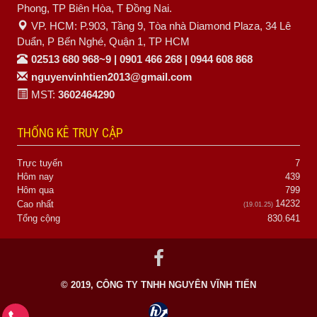
Phong, TP Biên Hòa, T Đồng Nai.
VP. HCM: P.903, Tầng 9, Tòa nhà Diamond Plaza, 34 Lê
Duẩn, P Bến Nghé, Quận 1, TP HCM
02513 680 968~9 | 0901 466 268 | 0944 608 868
nguyenvinhtien2013@gmail.com
MST:
3602464290
THỐNG KÊ TRUY CẬP
Trực tuyến
7
Hôm nay
439
Hôm qua
799
14232
Cao nhất
(19.01.25)
Tổng cộng
830.641
© 2019, CÔNG TY TNHH NGUYÊN VĨNH TIẾN