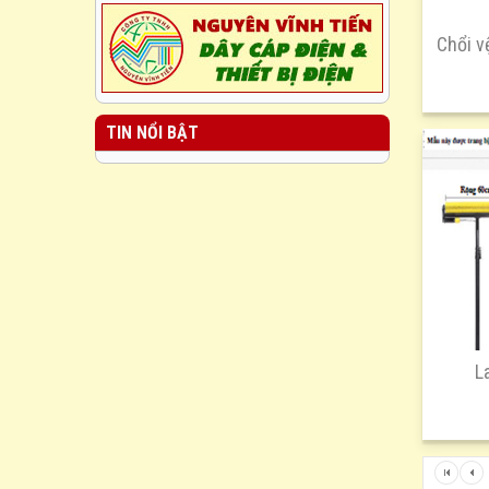
Chổi v
TIN NỔI BẬT
L