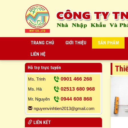
TRANG CHỦ
GIỚI THIỆU
SẢN PHẨM
LIÊN HỆ
Thiế
Hỗ trợ trực tuyến
0901 466 268
Ms. Trinh
02513 680 968
Ms. Hà
0944 608 868
Mr. Nguyên
nguyenvinhtien2013@gmail.com
LIÊN KẾT