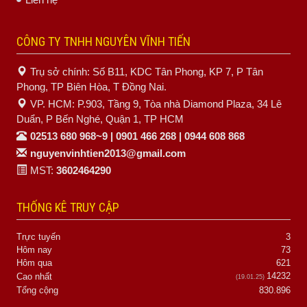
CÔNG TY TNHH NGUYÊN VĨNH TIẾN
Trụ sở chính: Số B11, KDC Tân Phong, KP 7, P Tân
Phong, TP Biên Hòa, T Đồng Nai.
VP. HCM: P.903, Tầng 9, Tòa nhà Diamond Plaza, 34 Lê
Duẩn, P Bến Nghé, Quận 1, TP HCM
02513 680 968~9 | 0901 466 268 | 0944 608 868
nguyenvinhtien2013@gmail.com
MST:
3602464290
THỐNG KÊ TRUY CẬP
Trực tuyến
3
Hôm nay
73
Hôm qua
621
14232
Cao nhất
(19.01.25)
Tổng cộng
830.896