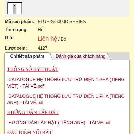
Mã sản phẩm:
BLUE-S-5000D SERIES
Tình trạng:
Hết
Giá:
Liên hệ
/ Bộ
Lượt xem:
4127
Chi tiết sản phẩm
Đánh giá của khách hàng
THÔNG SỐ KỸ THUẬT
CATALOGUE HỆ THỐNG LƯU TRỮ ĐIỆN 1 PHA (TIẾNG
VIỆT) - TẢI VỀ.pdf
CATALOGUE HỆ THỐNG LƯU TRỮ ĐIỆN 1 PHA (TIẾNG
ANH) - TẢI VỀ.pdf
HƯỚNG DẪN LẮP ĐẶT
HƯỚNG DẪN LẮP ĐẶT (TIẾNG ANH) - TẢI VỀ.pdf
ĐẶC ĐIỂM NỔI BẬT